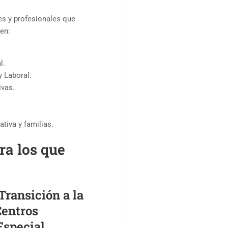
es y profesionales que
en:
l.
y Laboral.
ivas.
tiva y familias.
ra los que
ransición a la
Centros
Especial