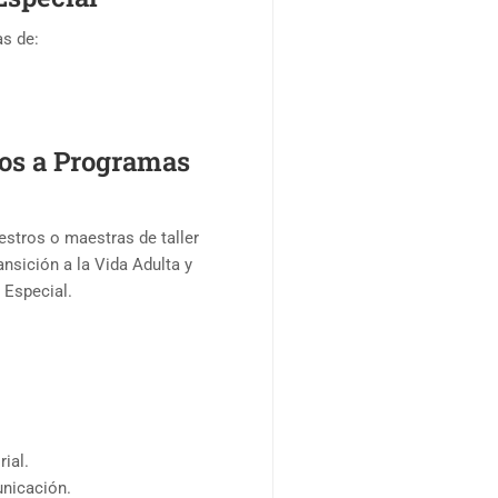
as de:
dos a Programas
estros o maestras de taller
nsición a la Vida Adulta y
 Especial.
ial.
unicación.