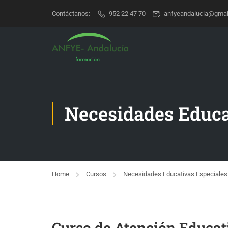
Contáctanos:
952 22 47 70
anfyeandalucia@gmai
Necesidades Educa
Home
Cursos
Necesidades Educativas Especiales
Curso de Atención Educa