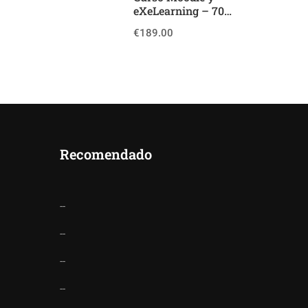
eXeLearning – 70
horas (100% Online)
€189.00
Recomendado
--
--
--
--