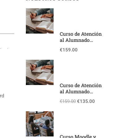
Curso de Atención
al Alumnado
Inmigrante – ATAL
€159.00
(60 horas)
Curso de Atención
al Alumnado
rd
Inmigrante – ATAL
€159.00
€135.00
(60 horas) – SIPRI
Curso Moodle y