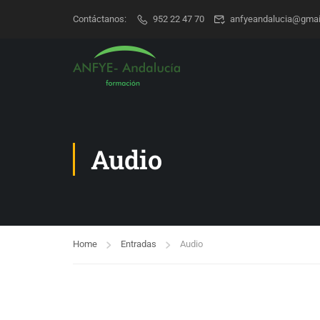
Contáctanos:
952 22 47 70
anfyeandalucia@gmai
Audio
Home
Entradas
Audio