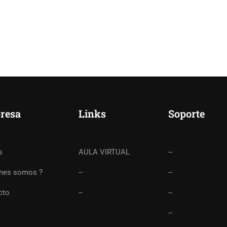
resa
Links
Soporte
s
AULA VIRTUAL
--
enes somos ?
--
--
cto
--
--
--