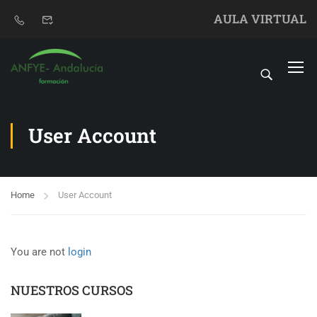
AULA VIRTUAL
User Account
Home
User Account
You are not
login
NUESTROS CURSOS